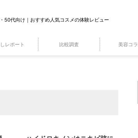
0代・50代向け｜おすすめ人気コスメの体験レビュー
試しレポート
比較調査
美容コラ
洗顔
化粧水
美容液
化粧下地
お試しセット