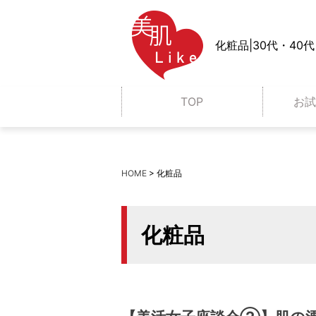
化粧品|30代・4
TOP
お
クレンジング
HOME
>
化粧品
乳液
シートマスク
化粧品