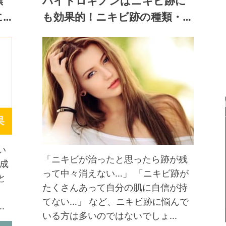
漂
ハイドロキノンはニキビ跡に
に…
も効果的！ニキビ跡の種類・…
い
「ニキビが治ったと思ったら跡が残
成
って中々消えない…」 「ニキビ跡が
と
たくさんあって自分の肌に自信が持
てない…」 など、ニキビ跡に悩んで
.
いる方は多いのではないでしょ...