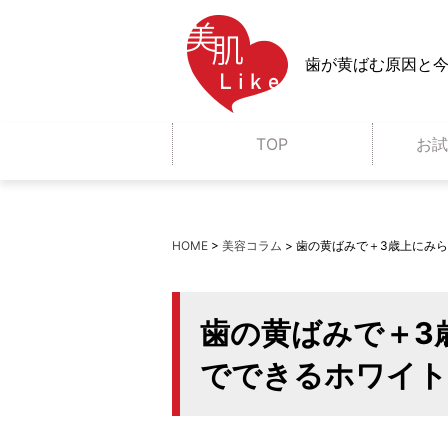
歯が黄ばむ原因と
TOP
お
クレンジング
HOME
>
美容コラム
>
歯の黄ばみで＋3歳上にみ
乳液
シートマスク
歯の黄ばみで＋3
でできるホワイト