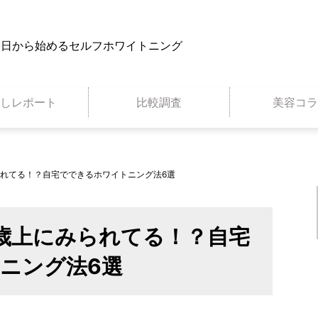
今日から始めるセルフホワイトニング
試しレポート
比較調査
美容コラ
洗顔
化粧水
られてる！？自宅でできるホワイトニング法6選
美容液
化粧下地
お試しセット
歳上にみられてる！？自宅
ニング法6選